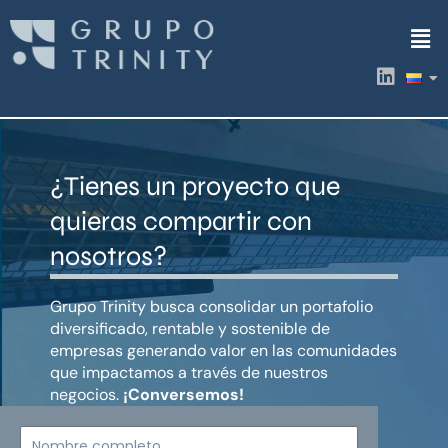
Ir
Men
al
contenido
L
i
n
k
e
d
¿Tienes un proyecto que
i
n
quieras compartir con
nosotros?
Grupo Trinity busca consolidar un portafolio
diversificado, rentable y sostenible de
empresas generando valor en las comunidades
que impactamos a través de nuestros
negocios.
¡Conversemos!
Nombre