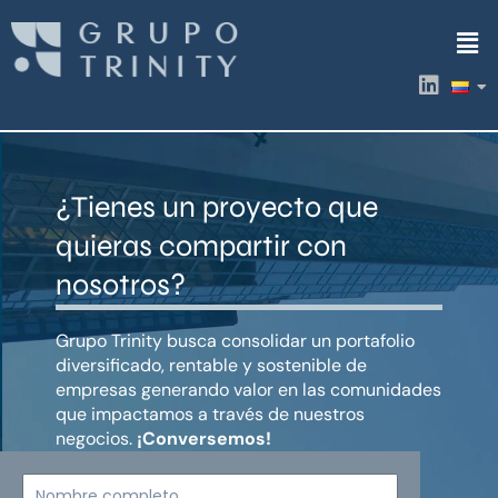
Ir
Men
al
contenido
L
i
n
k
e
d
¿Tienes un proyecto que
i
n
quieras compartir con
nosotros?
Grupo Trinity busca consolidar un portafolio
diversificado, rentable y sostenible de
empresas generando valor en las comunidades
que impactamos a través de nuestros
negocios.
¡Conversemos!
Nombre