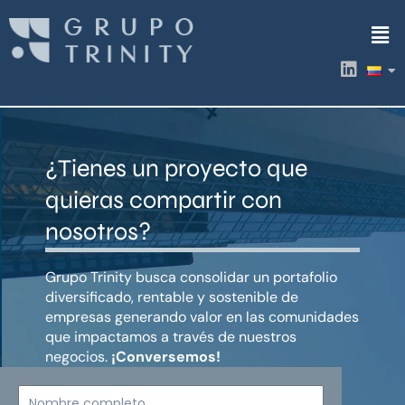
Ir
Men
al
contenido
L
i
n
k
e
d
¿Tienes un proyecto que
i
n
quieras compartir con
nosotros?
Grupo Trinity busca consolidar un portafolio
diversificado, rentable y sostenible de
empresas generando valor en las comunidades
que impactamos a través de nuestros
negocios.
¡Conversemos!
Nombre