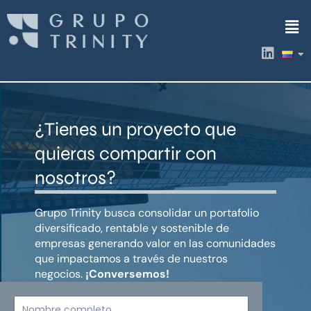
Ir
Men
al
contenido
L
i
n
k
e
d
¿Tienes un proyecto que
i
n
quieras compartir con
nosotros?
Grupo Trinity busca consolidar un portafolio
diversificado, rentable y sostenible de
empresas generando valor en las comunidades
que impactamos a través de nuestros
negocios.
¡Conversemos!
Nombre