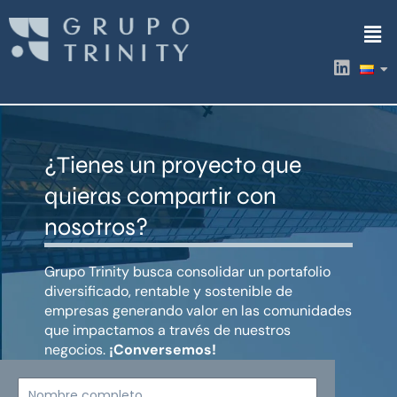
Ir
Men
al
contenido
L
i
n
k
e
d
¿Tienes un proyecto que
i
n
quieras compartir con
nosotros?
Grupo Trinity busca consolidar un portafolio
diversificado, rentable y sostenible de
empresas generando valor en las comunidades
que impactamos a través de nuestros
negocios.
¡Conversemos!
Nombre