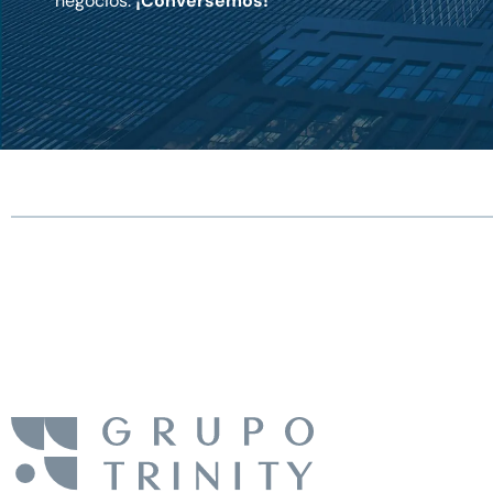
negocios.
¡Conversemos!