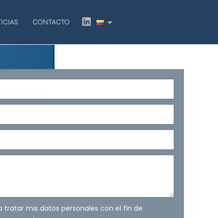
L
ICIAS
CONTACTO
i
n
k
e
d
i
n
ra tratar mis datos personales con el fin de