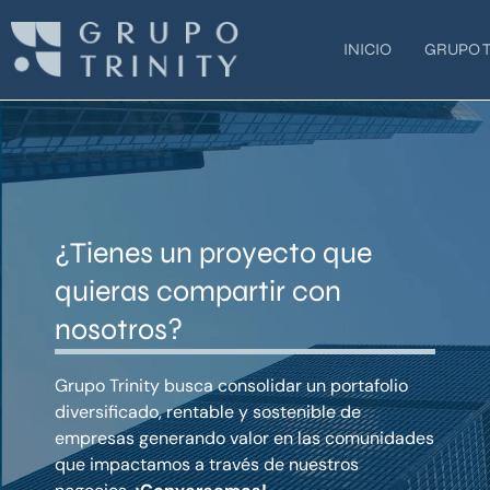
Ir
al
INICIO
GRUPO T
contenido
¿Tienes un proyecto que
quieras compartir con
nosotros?
Grupo Trinity busca consolidar un portafolio
diversificado, rentable y sostenible de
empresas generando valor en las comunidades
que impactamos a través de nuestros