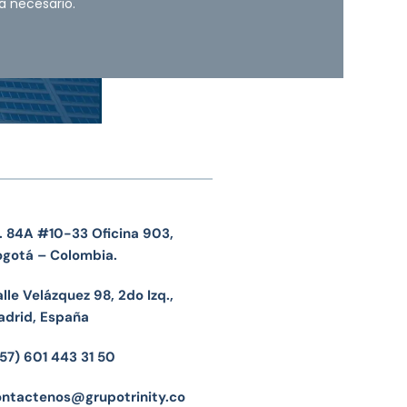
a necesario.
. 84A #10-33 Oficina 903,
ogotá – Colombia.
lle Velázquez 98, 2do Izq.,
adrid, España
57) 601 443 31 50
ontactenos@grupotrinity.co