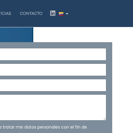
L
ICIAS
CONTACTO
i
n
k
e
d
i
n
ra tratar mis datos personales con el fin de