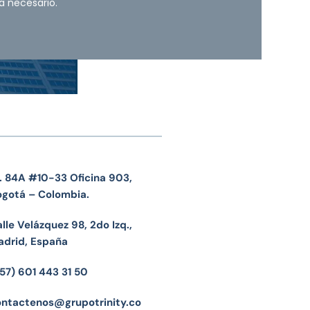
a necesario.
. 84A #10-33 Oficina 903,
ogotá – Colombia.
lle Velázquez 98, 2do Izq.,
adrid, España
57) 601 443 31 50
ontactenos@grupotrinity.co