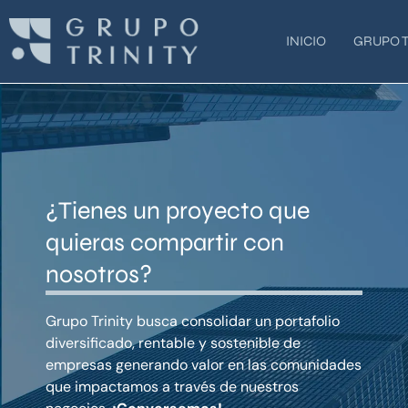
Ir
al
INICIO
GRUPO T
contenido
¿Tienes un proyecto que
quieras compartir con
nosotros?
Grupo Trinity busca consolidar un portafolio
diversificado, rentable y sostenible de
empresas generando valor en las comunidades
que impactamos a través de nuestros