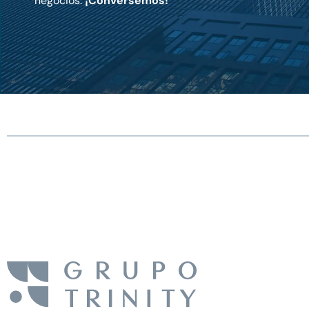
negocios.
¡Conversemos!