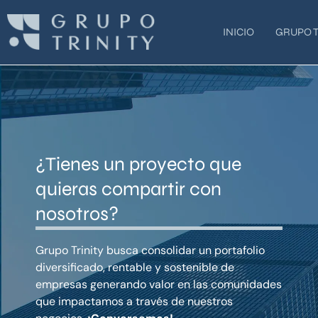
Ir
al
INICIO
GRUPO T
contenido
¿Tienes un proyecto que
quieras compartir con
nosotros?
Grupo Trinity busca consolidar un portafolio
diversificado, rentable y sostenible de
empresas generando valor en las comunidades
que impactamos a través de nuestros