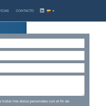
L
ICIAS
CONTACTO
i
n
k
e
d
i
n
ra tratar mis datos personales con el fin de