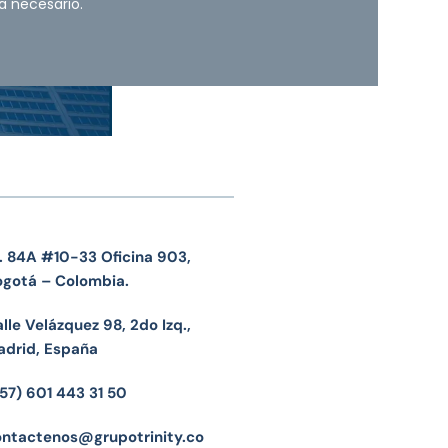
a necesario.
. 84A #10-33 Oficina 903,
ogotá – Colombia.
lle Velázquez 98, 2do Izq.,
adrid, España
57) 601 443 31 50
ontactenos@grupotrinity.co