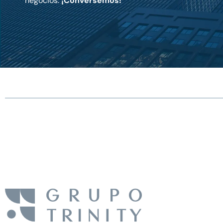
negocios.
¡Conversemos!