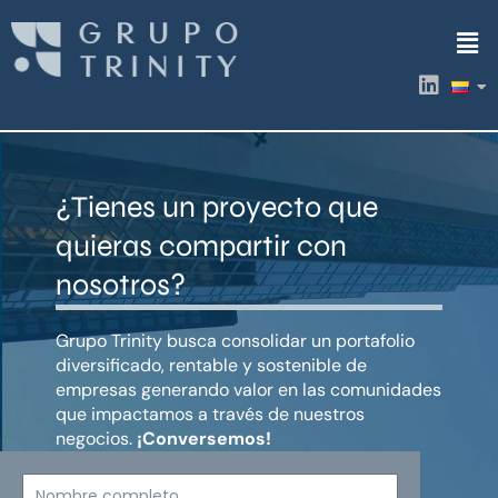
Ir
Men
al
contenido
L
i
n
k
e
d
¿Tienes un proyecto que
i
n
quieras compartir con
nosotros?
Grupo Trinity busca consolidar un portafolio
diversificado, rentable y sostenible de
empresas generando valor en las comunidades
que impactamos a través de nuestros
negocios.
¡Conversemos!
Nombre