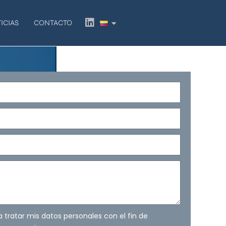
L
ICIAS
CONTACTO
i
n
k
e
d
i
n
ra tratar mis datos personales con el fin de