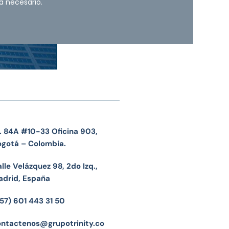
a necesario.
. 84A #10-33 Oficina 903,
ogotá – Colombia.
lle Velázquez 98, 2do Izq.,
adrid, España
57) 601 443 31 50
ontactenos@grupotrinity.co