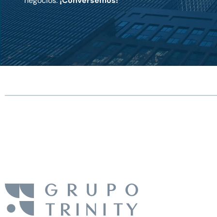
negocios.
¡Conversemos!