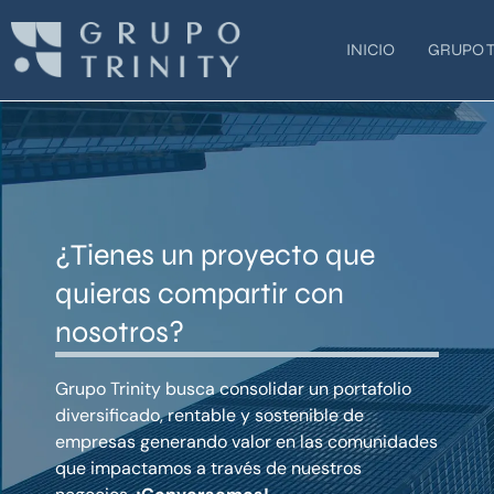
Ir
al
INICIO
GRUPO T
contenido
¿Tienes un proyecto que
quieras compartir con
nosotros?
Grupo Trinity busca consolidar un portafolio
diversificado, rentable y sostenible de
empresas generando valor en las comunidades
que impactamos a través de nuestros