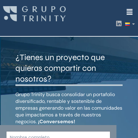
Ir
Men
al
contenido
L
i
n
k
e
d
¿Tienes un proyecto que
i
n
quieras compartir con
nosotros?
Grupo Trinity busca consolidar un portafolio
diversificado, rentable y sostenible de
empresas generando valor en las comunidades
que impactamos a través de nuestros
negocios.
¡Conversemos!
Nombre