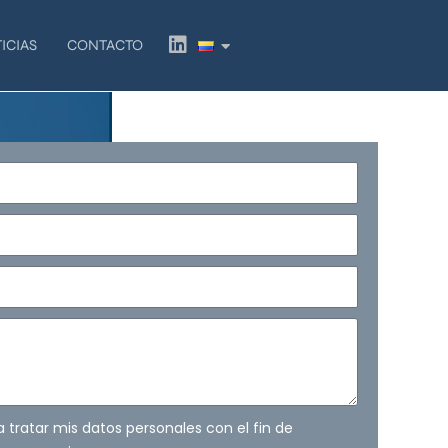
L
ICIAS
CONTACTO
i
n
k
e
d
i
n
ra tratar mis datos personales con el fin de