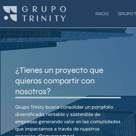
Ir
al
INICIO
GRUPO T
contenido
¿Tienes un proyecto que
quieras compartir con
nosotros?
Grupo Trinity busca consolidar un portafolio
diversificado, rentable y sostenible de
empresas generando valor en las comunidades
que impactamos a través de nuestros