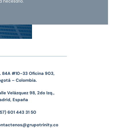
a necesario.
. 84A #10-33 Oficina 903,
ogotá – Colombia.
lle Velázquez 98, 2do Izq.,
adrid, España
57) 601 443 31 50
ontactenos@grupotrinity.co