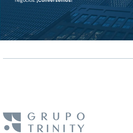
negocios.
¡Conversemos!