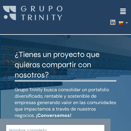
Ir
Men
al
contenido
L
i
n
k
e
d
¿Tienes un proyecto que
i
n
quieras compartir con
nosotros?
Grupo Trinity busca consolidar un portafolio
diversificado, rentable y sostenible de
empresas generando valor en las comunidades
que impactamos a través de nuestros
negocios.
¡Conversemos!
Nombre