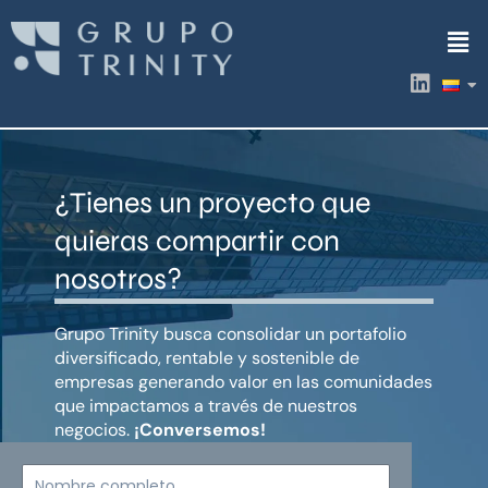
Ir
Men
al
contenido
L
i
n
k
e
d
¿Tienes un proyecto que
i
n
quieras compartir con
nosotros?
Grupo Trinity busca consolidar un portafolio
diversificado, rentable y sostenible de
empresas generando valor en las comunidades
que impactamos a través de nuestros
negocios.
¡Conversemos!
Nombre