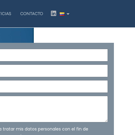
L
ICIAS
CONTACTO
i
n
k
e
d
i
n
ra tratar mis datos personales con el fin de