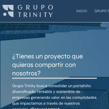
Ir
al
INICIO
GRUPO T
contenido
¿Tienes un proyecto que
quieras compartir con
nosotros?
Grupo Trinity busca consolidar un portafolio
diversificado, rentable y sostenible de
empresas generando valor en las comunidades
que impactamos a través de nuestros