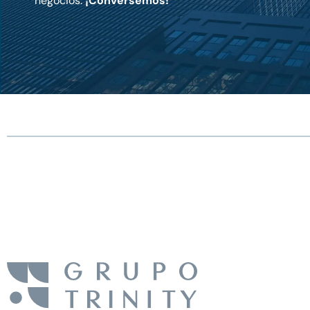
negocios.
¡Conversemos!