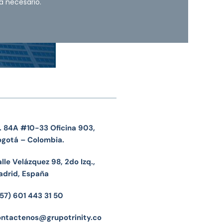
a necesario.
. 84A #10-33 Oficina 903,
ogotá – Colombia.
lle Velázquez 98, 2do Izq.,
adrid, España
57) 601 443 31 50
ontactenos@grupotrinity.co