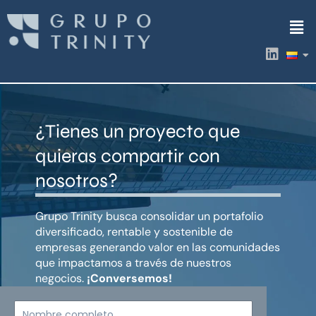
Ir
Men
al
contenido
L
i
n
k
e
d
¿Tienes un proyecto que
i
n
quieras compartir con
nosotros?
Grupo Trinity busca consolidar un portafolio
diversificado, rentable y sostenible de
empresas generando valor en las comunidades
que impactamos a través de nuestros
negocios.
¡Conversemos!
Nombre