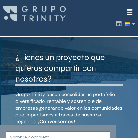
Ir
Men
al
contenido
L
i
n
k
e
d
¿Tienes un proyecto que
i
n
quieras compartir con
nosotros?
Grupo Trinity busca consolidar un portafolio
diversificado, rentable y sostenible de
empresas generando valor en las comunidades
que impactamos a través de nuestros
negocios.
¡Conversemos!
Nombre