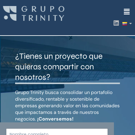
Ir
Men
al
contenido
L
i
n
k
e
d
¿Tienes un proyecto que
i
n
quieras compartir con
nosotros?
Grupo Trinity busca consolidar un portafolio
diversificado, rentable y sostenible de
empresas generando valor en las comunidades
que impactamos a través de nuestros
negocios.
¡Conversemos!
Nombre