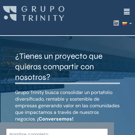
Ir
Men
al
contenido
L
i
n
k
e
d
¿Tienes un proyecto que
i
n
quieras compartir con
nosotros?
Grupo Trinity busca consolidar un portafolio
diversificado, rentable y sostenible de
empresas generando valor en las comunidades
que impactamos a través de nuestros
negocios.
¡Conversemos!
Nombre