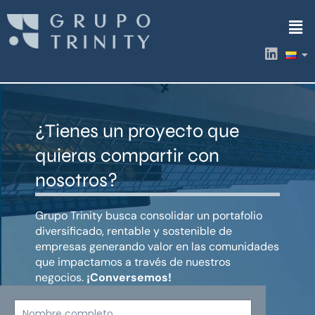
Ir
Men
al
contenido
L
i
n
k
e
d
¿Tienes un proyecto que
i
n
quieras compartir con
nosotros?
Grupo Trinity busca consolidar un portafolio
diversificado, rentable y sostenible de
empresas generando valor en las comunidades
que impactamos a través de nuestros
negocios.
¡Conversemos!
Nombre