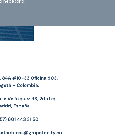
a necesario.
. 84A #10-33 Oficina 903,
ogotá – Colombia.
lle Velázquez 98, 2do Izq.,
adrid, España
57) 601 443 31 50
ontactenos@grupotrinity.co