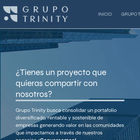
Ir
al
INICIO
GRUPO T
contenido
¿Tienes un proyecto que
quieras compartir con
nosotros?
Grupo Trinity busca consolidar un portafolio
diversificado, rentable y sostenible de
empresas generando valor en las comunidades
que impactamos a través de nuestros