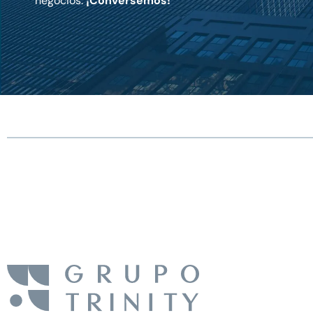
negocios.
¡Conversemos!