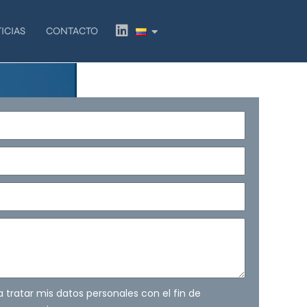
L
ICIAS
CONTACTO
i
n
k
e
d
i
n
ra tratar mis datos personales con el fin de