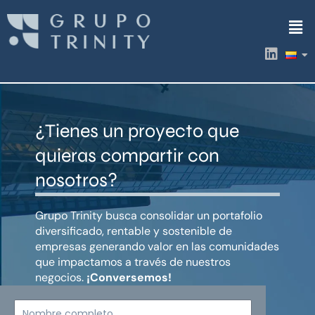
Ir
Men
al
contenido
L
i
n
k
e
d
¿Tienes un proyecto que
i
n
quieras compartir con
nosotros?
Grupo Trinity busca consolidar un portafolio
diversificado, rentable y sostenible de
empresas generando valor en las comunidades
que impactamos a través de nuestros
negocios.
¡Conversemos!
Nombre