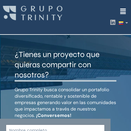
Ir
Men
al
contenido
L
i
n
k
e
d
¿Tienes un proyecto que
i
n
quieras compartir con
nosotros?
Grupo Trinity busca consolidar un portafolio
diversificado, rentable y sostenible de
empresas generando valor en las comunidades
que impactamos a través de nuestros
negocios.
¡Conversemos!
Nombre