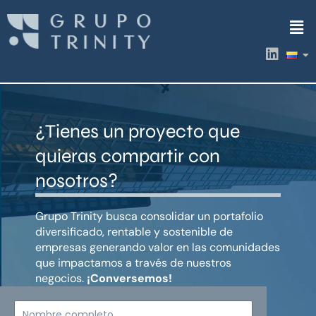
Ir
Men
al
contenido
L
i
n
k
e
d
¿Tienes un proyecto que
i
n
quieras compartir con
nosotros?
Grupo Trinity busca consolidar un portafolio
diversificado, rentable y sostenible de
empresas generando valor en las comunidades
que impactamos a través de nuestros
negocios.
¡Conversemos!
Nombre