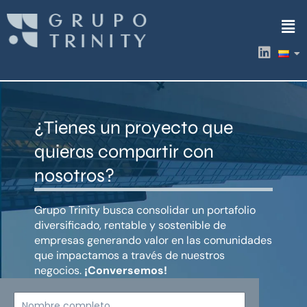
Ir
Men
al
contenido
L
i
n
k
e
d
¿Tienes un proyecto que
i
n
quieras compartir con
nosotros?
Grupo Trinity busca consolidar un portafolio
diversificado, rentable y sostenible de
empresas generando valor en las comunidades
que impactamos a través de nuestros
negocios.
¡Conversemos!
Nombre