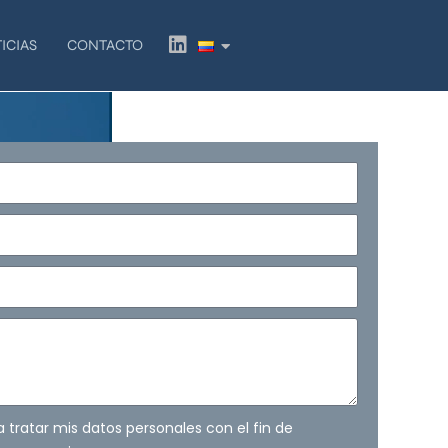
L
ICIAS
CONTACTO
i
n
k
e
d
i
n
ra tratar mis datos personales con el fin de