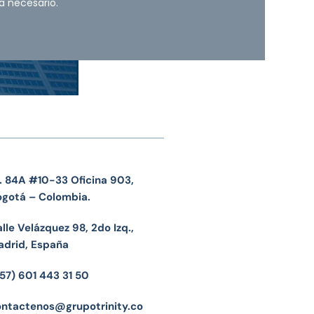
a necesario.
. 84A #10-33 Oficina 903,
ogotá – Colombia.
lle Velázquez 98, 2do Izq.,
adrid, España
57) 601 443 31 50
ontactenos@grupotrinity.co