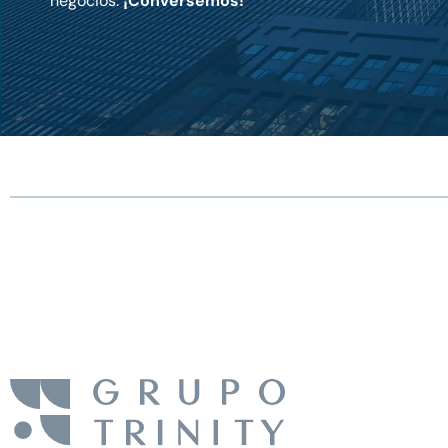
negocios.
¡Conversemos!