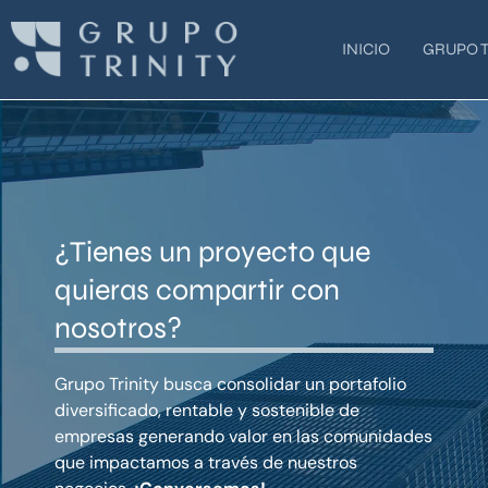
Ir
al
INICIO
GRUPO T
contenido
¿Tienes un proyecto que
quieras compartir con
nosotros?
Grupo Trinity busca consolidar un portafolio
diversificado, rentable y sostenible de
empresas generando valor en las comunidades
que impactamos a través de nuestros