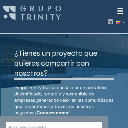
Ir
Men
al
contenido
L
i
n
k
e
d
¿Tienes un proyecto que
i
n
quieras compartir con
nosotros?
Grupo Trinity busca consolidar un portafolio
diversificado, rentable y sostenible de
empresas generando valor en las comunidades
que impactamos a través de nuestros
negocios.
¡Conversemos!
Nombre