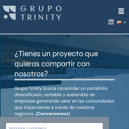
Ir
Men
al
contenido
L
i
n
k
e
d
¿Tienes un proyecto que
i
n
quieras compartir con
nosotros?
Grupo Trinity busca consolidar un portafolio
diversificado, rentable y sostenible de
empresas generando valor en las comunidades
que impactamos a través de nuestros
negocios.
¡Conversemos!
Nombre