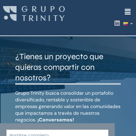
Ir
Men
al
contenido
L
i
n
k
e
d
¿Tienes un proyecto que
i
n
quieras compartir con
nosotros?
Grupo Trinity busca consolidar un portafolio
diversificado, rentable y sostenible de
empresas generando valor en las comunidades
que impactamos a través de nuestros
negocios.
¡Conversemos!
Nombre