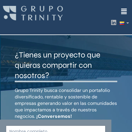
Ir
Men
al
contenido
L
i
n
k
e
d
¿Tienes un proyecto que
i
n
quieras compartir con
nosotros?
Grupo Trinity busca consolidar un portafolio
diversificado, rentable y sostenible de
empresas generando valor en las comunidades
que impactamos a través de nuestros
negocios.
¡Conversemos!
Nombre