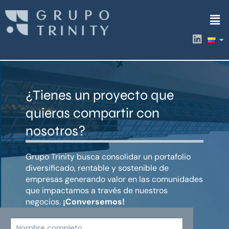
Ir
Men
al
contenido
L
i
n
k
e
d
¿Tienes un proyecto que
i
n
quieras compartir con
nosotros?
Grupo Trinity busca consolidar un portafolio
diversificado, rentable y sostenible de
empresas generando valor en las comunidades
que impactamos a través de nuestros
negocios.
¡Conversemos!
Nombre