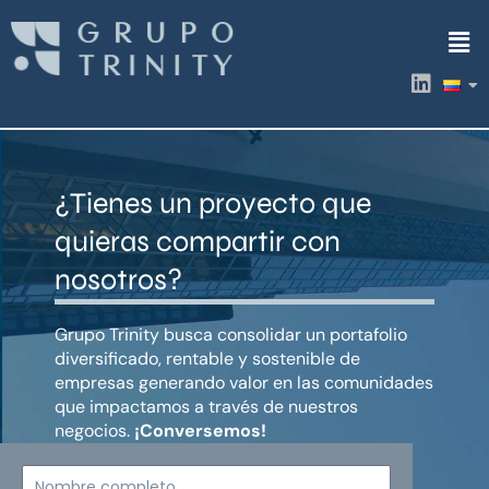
Ir
Men
al
contenido
L
i
n
k
e
d
¿Tienes un proyecto que
i
n
quieras compartir con
nosotros?
Grupo Trinity busca consolidar un portafolio
diversificado, rentable y sostenible de
empresas generando valor en las comunidades
que impactamos a través de nuestros
negocios.
¡Conversemos!
Nombre