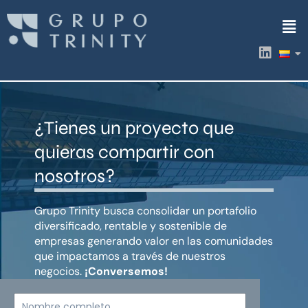
Ir
Men
al
contenido
L
i
n
k
e
d
¿Tienes un proyecto que
i
n
quieras compartir con
nosotros?
Grupo Trinity busca consolidar un portafolio
diversificado, rentable y sostenible de
empresas generando valor en las comunidades
que impactamos a través de nuestros
negocios.
¡Conversemos!
Nombre