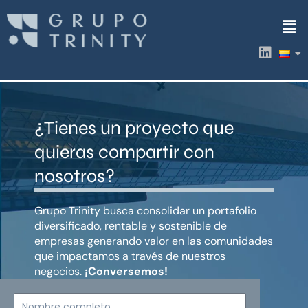
Ir
Men
al
contenido
L
i
n
k
e
d
¿Tienes un proyecto que
i
n
quieras compartir con
nosotros?
Grupo Trinity busca consolidar un portafolio
diversificado, rentable y sostenible de
empresas generando valor en las comunidades
que impactamos a través de nuestros
negocios.
¡Conversemos!
Nombre