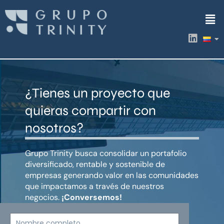
Ir
Men
al
contenido
L
i
n
k
e
d
¿Tienes un proyecto que
i
n
quieras compartir con
nosotros?
Grupo Trinity busca consolidar un portafolio
diversificado, rentable y sostenible de
empresas generando valor en las comunidades
que impactamos a través de nuestros
negocios.
¡Conversemos!
Nombre