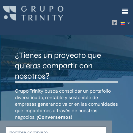
Ir
Men
al
contenido
L
i
n
k
e
d
¿Tienes un proyecto que
i
n
quieras compartir con
nosotros?
Grupo Trinity busca consolidar un portafolio
diversificado, rentable y sostenible de
empresas generando valor en las comunidades
que impactamos a través de nuestros
negocios.
¡Conversemos!
Nombre