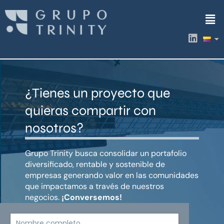
Ir
Men
al
contenido
L
i
n
k
e
d
¿Tienes un proyecto que
i
n
quieras compartir con
nosotros?
Grupo Trinity busca consolidar un portafolio
diversificado, rentable y sostenible de
empresas generando valor en las comunidades
que impactamos a través de nuestros
negocios.
¡Conversemos!
Nombre