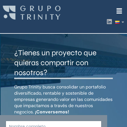
Ir
Men
al
contenido
L
i
n
k
e
d
¿Tienes un proyecto que
i
n
quieras compartir con
nosotros?
Grupo Trinity busca consolidar un portafolio
diversificado, rentable y sostenible de
empresas generando valor en las comunidades
que impactamos a través de nuestros
negocios.
¡Conversemos!
Nombre