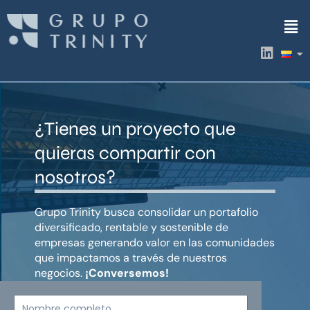
Ir
Men
al
contenido
L
i
n
k
e
d
¿Tienes un proyecto que
i
n
quieras compartir con
nosotros?
Grupo Trinity busca consolidar un portafolio
diversificado, rentable y sostenible de
empresas generando valor en las comunidades
que impactamos a través de nuestros
negocios.
¡Conversemos!
Nombre