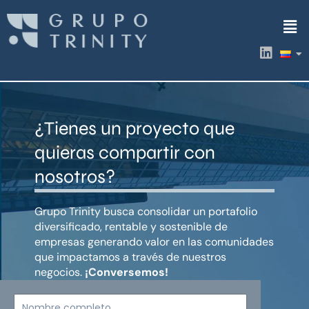
Ir
Men
al
contenido
L
i
n
k
e
d
¿Tienes un proyecto que
i
n
quieras compartir con
nosotros?
Grupo Trinity busca consolidar un portafolio
diversificado, rentable y sostenible de
empresas generando valor en las comunidades
que impactamos a través de nuestros
negocios.
¡Conversemos!
Nombre