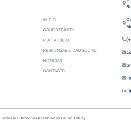
B
Ca
INICIO
M
GRUPO TRINITY
(+
PORTAFOLIO
RESPONSABILIDAD SOCIAL
c
NOTICIAS
p
CONTACTO
li
Li
 Todos los Derechos Reservados Grupo Trinity