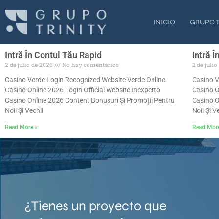
Ir
al
INICIO
GRUPO T
contenido
Intră În Contul Tău Rapid
Intră 
2 de julio de 2026
No hay comentarios
2 de juli
Casino Verde Login Recognized Website Verde Online
Casino V
Casino Online 2026 Login Official Website Inexperto
Casino O
Casino Online 2026 Content Bonusuri Și Promoții Pentru
Casino O
Noii Și Vechii
Noii Și V
Read More »
Read Mor
¿Tienes un proyecto que