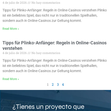
4 de julio de 2026
No hay comentarios
Tipps für Plinko-Anfänger: Regeln in Online-Casinos verstehen Plinko
ist ein beliebtes Spiel, das nicht nur in traditionellen Spielhallen,
sondern auch in Online-Casinos zur Geltung kommt.
Read More »
Tipps für Plinko-Anfänger: Regeln in Online-Casinos
verstehen
4 de julio de 2026
No hay comentarios
Tipps für Plinko-Anfänger: Regeln in Online-Casinos verstehen Plinko
ist ein beliebtes Spiel, das nicht nur in traditionellen Spielhallen,
sondern auch in Online-Casinos zur Geltung kommt.
Read More »
1
2
3
4
¿Tienes un proyecto que