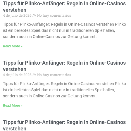
Tipps für Plinko-Anfänger: Regeln in Online-Casinos
verstehen
4 de julio de 2026
No hay comentarios
Tipps für Plinko-Anfänger: Regeln in Online-Casinos verstehen Plinko
ist ein beliebtes Spiel, das nicht nur in traditionellen Spielhallen,
sondern auch in Online-Casinos zur Geltung kommt.
Read More »
Tipps für Plinko-Anfänger: Regeln in Online-Casinos
verstehen
4 de julio de 2026
No hay comentarios
Tipps für Plinko-Anfänger: Regeln in Online-Casinos verstehen Plinko
ist ein beliebtes Spiel, das nicht nur in traditionellen Spielhallen,
sondern auch in Online-Casinos zur Geltung kommt.
Read More »
Tipps für Plinko-Anfänger: Regeln in Online-Casinos
verstehen