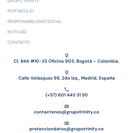
GRUPO TRINITY
PORTAFOLIO
RESPONSABILIDAD SOCIAL
NOTICIAS
CONTACTO
Cl. 84A #10-33 Oficina 903, Bogotá – Colombia.
Calle Velázquez 98, 2do Izq., Madrid, España
(+57) 601 443 31 50
contactenos@grupotrinity.co
protecciondatos@grupotrinity.co