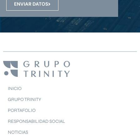
ENVIAR DATOS
INICIO
GRUPO TRINITY
PORTAFOLIO
RESPONSABILIDAD SOCIAL
NOTICIAS