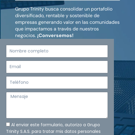
Grupo Trinity busca consolidar un portafolio
diversificado, rentable y sostenible de
empresas generando valor en las comunidades
que impactamos a través de nuestros
negocios.
¡Conversemos!
Nombre
completo
Email
Teléfono
Mensaje
Al enviar este formulario, autorizo a Grupo
Trinity S.A.S. para tratar mis datos personales