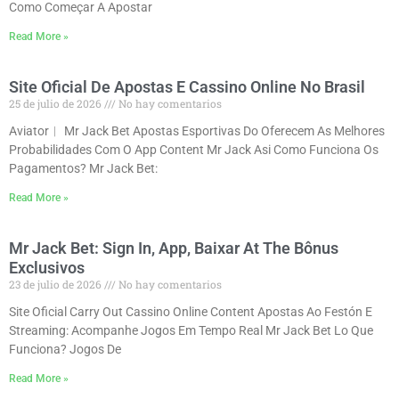
Como Começar A Apostar
Read More »
Site Oficial De Apostas E Cassino Online No Brasil
25 de julio de 2026
No hay comentarios
Aviator︱ Mr Jack Bet Apostas Esportivas Do Oferecem As Melhores
Probabilidades Com O App Content Mr Jack Asi Como Funciona Os
Pagamentos? Mr Jack Bet:
Read More »
Mr Jack Bet: Sign In, App, Baixar At The Bônus
Exclusivos
23 de julio de 2026
No hay comentarios
Site Oficial Carry Out Cassino Online Content Apostas Ao Festón E
Streaming: Acompanhe Jogos Em Tempo Real Mr Jack Bet Lo Que
Funciona? Jogos De
Read More »