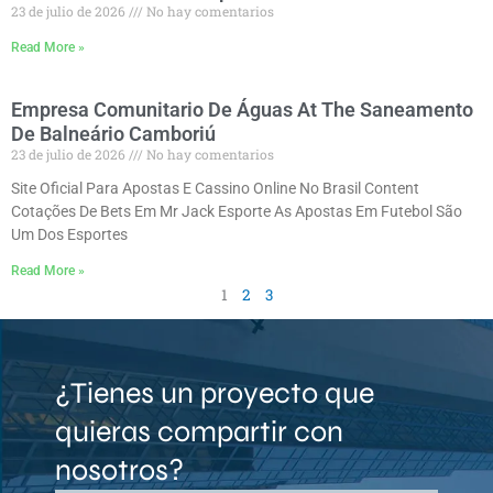
23 de julio de 2026
No hay comentarios
Read More »
Empresa Comunitario De Águas At The Saneamento
De Balneário Camboriú
23 de julio de 2026
No hay comentarios
Site Oficial Para Apostas E Cassino Online No Brasil Content
Cotações De Bets Em Mr Jack Esporte As Apostas Em Futebol São
Um Dos Esportes
Read More »
1
2
3
¿Tienes un proyecto que
quieras compartir con
nosotros?