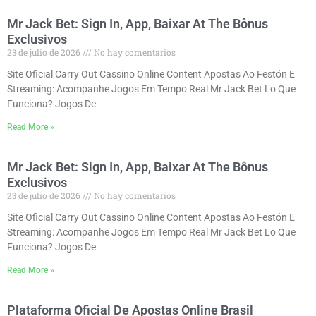
Mr Jack Bet: Sign In, App, Baixar At The Bônus
Exclusivos
23 de julio de 2026
No hay comentarios
Site Oficial Carry Out Cassino Online Content Apostas Ao Festón E
Streaming: Acompanhe Jogos Em Tempo Real Mr Jack Bet Lo Que
Funciona? Jogos De
Read More »
Mr Jack Bet: Sign In, App, Baixar At The Bônus
Exclusivos
23 de julio de 2026
No hay comentarios
Site Oficial Carry Out Cassino Online Content Apostas Ao Festón E
Streaming: Acompanhe Jogos Em Tempo Real Mr Jack Bet Lo Que
Funciona? Jogos De
Read More »
Plataforma Oficial De Apostas Online Brasil