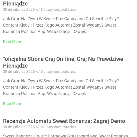
Pieniądze
30 de julio de 2026
No hay comentarios
Jak Grać Na Żywo W Sweet Paz Candyland Od Sensible Play?
Content Kiedy I Przez Kogo Automat Został Wydany? Sweet
Bonanza Position App: Wizualizacja, Dźwięk
Read More »
“oficjalna Strona Graj On-line, Graj Na Prawdziwe
Pieniądze
30 de julio de 2026
No hay comentarios
Jak Grać Na Żywo W Sweet Paz Candyland Od Sensible Play?
Content Kiedy I Przez Kogo Automat Został Wydany? Sweet
Bonanza Position App: Wizualizacja, Dźwięk
Read More »
Recenzja Automatu Sweet Bonanza: Zagraj Demo
30 de julio de 2026
No hay comentarios
Sweet Bonanza On-line Darmowa Gra Hazardowa Sweet Bonanza