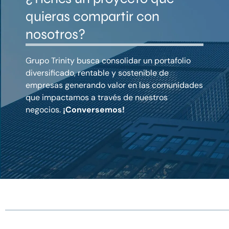
quieras compartir con
nosotros?
Grupo Trinity busca consolidar un portafolio
diversificado, rentable y sostenible de
empresas generando valor en las comunidades
que impactamos a través de nuestros
negocios.
¡Conversemos!