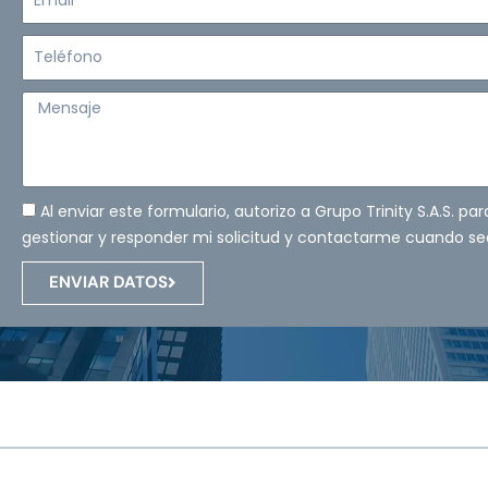
Teléfono
Mensaje
Al enviar este formulario, autorizo a Grupo Trinity S.A.S. pa
gestionar y responder mi solicitud y contactarme cuando se
ENVIAR DATOS