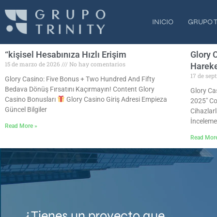
Ir
al
INICIO
GRUPO T
contenido
“kişisel Hesabınıza Hızlı Erişim
Glory 
15 de marzo de 2026
No hay comentarios
Hareke
17 de sep
Glory Casino: Five Bonus + Two Hundred And Fifty
Bedava Dönüş Fırsatını Kaçırmayın! Content Glory
Glory Ca
Casino Bonusları
Glory Casino Giriş Adresi Empieza
2025″ Co
Güncel Bilgiler
Cihazlar
İncelem
Read More »
Read Mor
¿Tienes un proyecto que