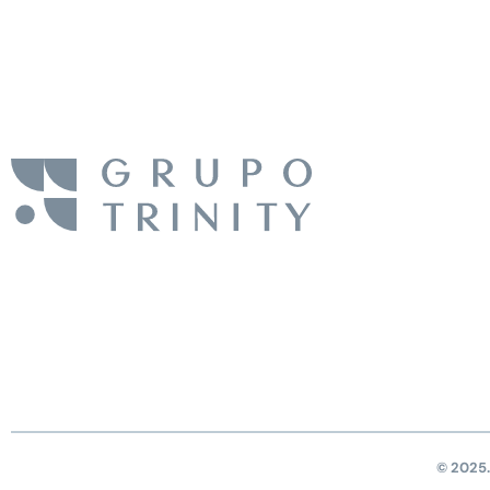
© 2025.