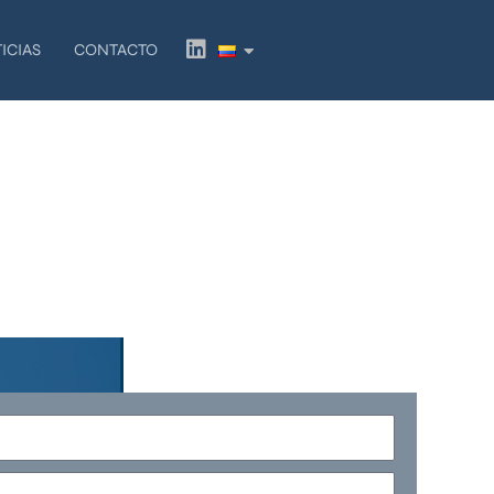
L
ICIAS
CONTACTO
i
n
k
e
d
i
n