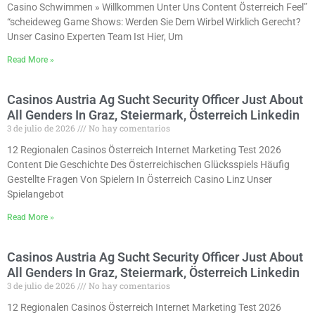
Casino Schwimmen » Willkommen Unter Uns Content Österreich Feel”
“scheideweg Game Shows: Werden Sie Dem Wirbel Wirklich Gerecht?
Unser Casino Experten Team Ist Hier, Um
Read More »
Casinos Austria Ag Sucht Security Officer Just About
All Genders In Graz, Steiermark, Österreich Linkedin
3 de julio de 2026
No hay comentarios
12 Regionalen Casinos Österreich Internet Marketing Test 2026
Content Die Geschichte Des Österreichischen Glücksspiels Häufig
Gestellte Fragen Von Spielern In Österreich Casino Linz Unser
Spielangebot
Read More »
Casinos Austria Ag Sucht Security Officer Just About
All Genders In Graz, Steiermark, Österreich Linkedin
3 de julio de 2026
No hay comentarios
12 Regionalen Casinos Österreich Internet Marketing Test 2026