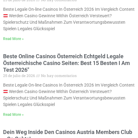
Beste Legale On-line Casinos In Österreich 2026 Im Vergleich Content
Werden Casino Gewinne Within Österreich Versteuert?
Spielerschutz Und Maßnahmen Zum Verantwortungsbewussten
Spielen Legales Glücksspiel
Read More »
Beste Online Casinos Österreich Echtgeld Legale
Österreichische Casino Seiten: Best 15 Besten I Am
Test 2026″
25 de julio de 2026
No hay comentarios
Beste Legale On-line Casinos In Österreich 2026 Im Vergleich Content
Werden Casino Gewinne Within Österreich Versteuert?
Spielerschutz Und Maßnahmen Zum Verantwortungsbewussten
Spielen Legales Glücksspiel
Read More »
Dein Weg Inside Den Casinos Austria Members Club