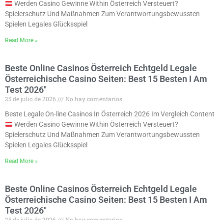
Werden Casino Gewinne Within Österreich Versteuert?
Spielerschutz Und Maßnahmen Zum Verantwortungsbewussten
Spielen Legales Glücksspiel
Read More »
Beste Online Casinos Österreich Echtgeld Legale
Österreichische Casino Seiten: Best 15 Besten I Am
Test 2026″
25 de julio de 2026
No hay comentarios
Beste Legale On-line Casinos In Österreich 2026 Im Vergleich Content
Werden Casino Gewinne Within Österreich Versteuert?
Spielerschutz Und Maßnahmen Zum Verantwortungsbewussten
Spielen Legales Glücksspiel
Read More »
Beste Online Casinos Österreich Echtgeld Legale
Österreichische Casino Seiten: Best 15 Besten I Am
Test 2026″
25 de julio de 2026
No hay comentarios