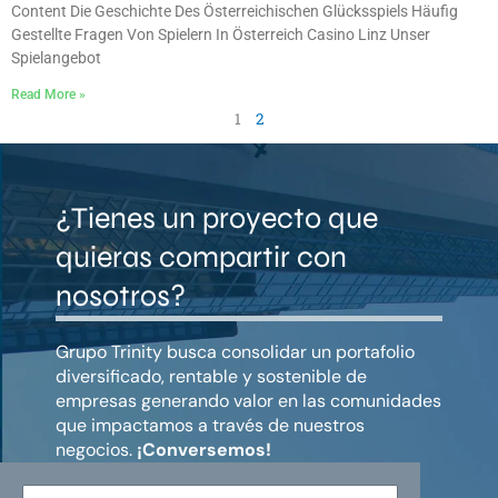
Content Die Geschichte Des Österreichischen Glücksspiels Häufig
Gestellte Fragen Von Spielern In Österreich Casino Linz Unser
Spielangebot
Read More »
1
2
¿Tienes un proyecto que
quieras compartir con
nosotros?
Grupo Trinity busca consolidar un portafolio
diversificado, rentable y sostenible de
empresas generando valor en las comunidades
que impactamos a través de nuestros
negocios.
¡Conversemos!
Nombre