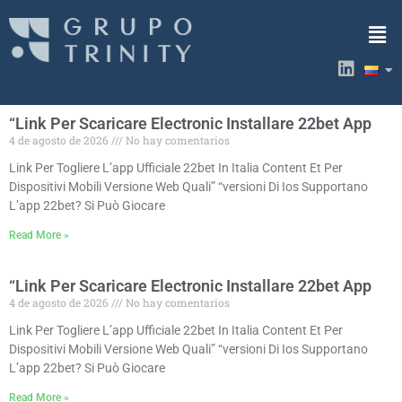
Ir
Men
al
contenido
L
i
n
k
“Link Per Scaricare Electronic Installare 22bet App
e
4 de agosto de 2026
No hay comentarios
d
i
Link Per Togliere L’app Ufficiale 22bet In Italia Content Et Per
n
Dispositivi Mobili Versione Web Quali” “versioni Di Ios Supportano
L’app 22bet? Si Può Giocare
Read More »
“Link Per Scaricare Electronic Installare 22bet App
4 de agosto de 2026
No hay comentarios
Link Per Togliere L’app Ufficiale 22bet In Italia Content Et Per
Dispositivi Mobili Versione Web Quali” “versioni Di Ios Supportano
L’app 22bet? Si Può Giocare
Read More »