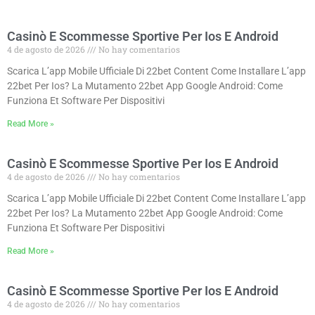
Casinò E Scommesse Sportive Per Ios E Android
4 de agosto de 2026
No hay comentarios
Scarica L’app Mobile Ufficiale Di 22bet Content Come Installare L’app
22bet Per Ios? La Mutamento 22bet App Google Android: Come
Funziona Et Software Per Dispositivi
Read More »
Casinò E Scommesse Sportive Per Ios E Android
4 de agosto de 2026
No hay comentarios
Scarica L’app Mobile Ufficiale Di 22bet Content Come Installare L’app
22bet Per Ios? La Mutamento 22bet App Google Android: Come
Funziona Et Software Per Dispositivi
Read More »
Casinò E Scommesse Sportive Per Ios E Android
4 de agosto de 2026
No hay comentarios