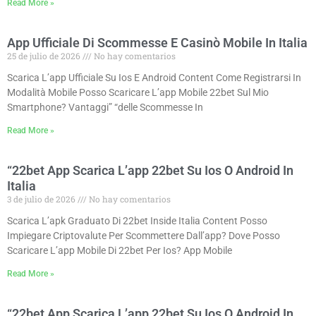
Read More »
App Ufficiale Di Scommesse E Casinò Mobile In Italia
25 de julio de 2026
No hay comentarios
Scarica L’app Ufficiale Su Ios E Android Content Come Registrarsi In
Modalità Mobile Posso Scaricare L’app Mobile 22bet Sul Mio
Smartphone? Vantaggi” “delle Scommesse In
Read More »
“22bet App Scarica L’app 22bet Su Ios O Android In
Italia
3 de julio de 2026
No hay comentarios
Scarica L’apk Graduato Di 22bet Inside Italia Content Posso
Impiegare Criptovalute Per Scommettere Dall’app? Dove Posso
Scaricare L’app Mobile Di 22bet Per Ios? App Mobile
Read More »
“22bet App Scarica L’app 22bet Su Ios O Android In