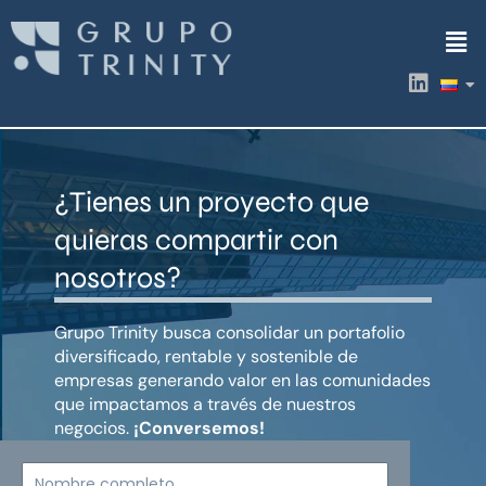
Ir
Men
al
contenido
L
i
n
k
e
d
¿Tienes un proyecto que
i
n
quieras compartir con
nosotros?
Grupo Trinity busca consolidar un portafolio
diversificado, rentable y sostenible de
empresas generando valor en las comunidades
que impactamos a través de nuestros
negocios.
¡Conversemos!
Nombre